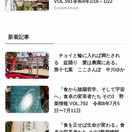
VOL.591令和4年1/16～1/22
2022年1月16日
新着記事
チョイと輪に入れば満たされ
る 盆踊り 愛は農園にある。
第十七葉 ここさんぽ 中川ゆか
「食から陰陽哲学、そして宇宙
へ」食卓の変革者たち その3 野
菜情報 VOL.792 令和8年7月5
日〜7月11日
「食を正せば生命が変わる」食
卓の変革者たち その2野菜情報