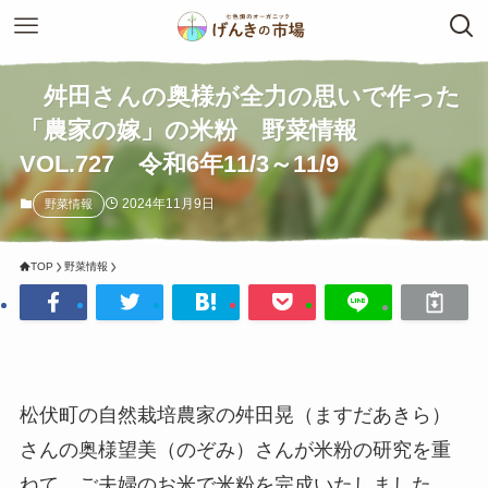
舛田さんの奥様が全力の思いで作った
「農家の嫁」の米粉 野菜情報
VOL.727 令和6年11/3～11/9
2024年11月9日
野菜情報
TOP
野菜情報
松伏町の自然栽培農家の舛田晃（ますだあきら）
さんの奥様望美（のぞみ）さんが米粉の研究を重
ねて、ご夫婦のお米で米粉を完成いたしました。