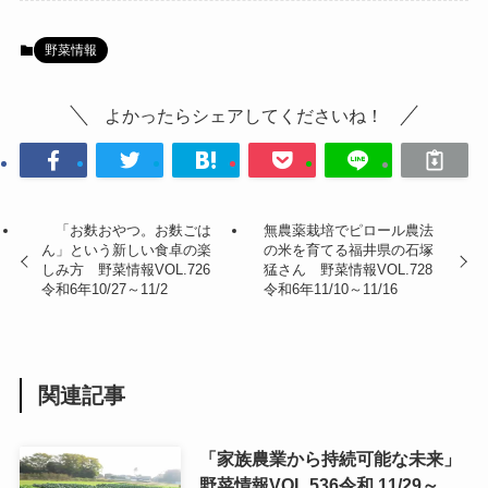
野菜情報
よかったらシェアしてくださいね！
「お麩おやつ。お麩ごは
無農薬栽培でピロール農法
ん」という新しい食卓の楽
の米を育てる福井県の石塚
しみ方 野菜情報VOL.726
猛さん 野菜情報VOL.728
令和6年10/27～11/2
令和6年11/10～11/16
関連記事
「家族農業から持続可能な未来」
野菜情報VOL.536令和 11/29～