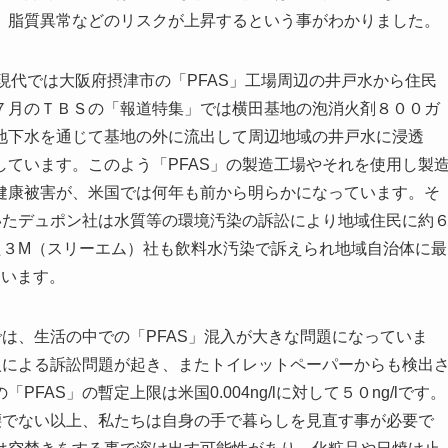
、脂質異常などのリスクが上昇するという事がわかりました。
代では大阪府摂津市の「PFAS」工場周辺の井戸水から住民
７月のＴＢＳの「報道特集」では横田基地の泡消火剤８００ガ
地下水を通じて基地の外に流出して周辺地域の井戸水に浸透
ています。このよう「PFAS」の製造工場やそれを使用し製
健康被害が、米国では何年も前から明らかになっています。そ
いたデュポン社は水質等の環境汚染の訴訟により地域住民に約
た３M（スリーエム）社も飲料水汚染で訴えられ地域自治体に最
ています。
は、生活の中での「PFAS」混入が大きな問題になっていま
入による訴訟問題が起き、またトイレットペーパーからも検出
AS」の暫定上限は米国0.004ng/lに対して５０ng/lです。
腰でない以上、私たちは自身の手で暮らしを見直す事が必要で