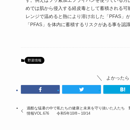
す。例えばフッ素加工フライパンを使っている方
めでは肌から侵入する経皮毒として蓄積される可
レンジで温めると熱により溶け出した「PFAS」
「PFAS」を体内に蓄積するリスクがある事を認
野菜情報
よかったら
過酷な猛暑の中で私たちの健康と未来を守り抜いた人たち 
情報VOL.676 令和5年10/8～10/14