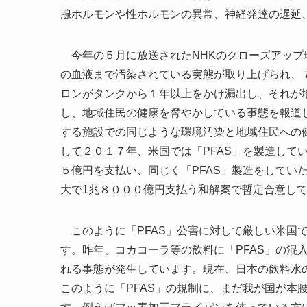
腺ホルモンや性ホルモンの異常、神経発達の遅延
今年の５月に放送されたNHKのクローズアップ現
の血液まで汚染されている実態が取り上げられ、
ロンがタンクから１年以上をかけ漏出し、それが
し、地域住民の健康を脅やかしている事態を報道し
する施設での同じような環境汚染と地域住民への
して２０１７年、米国では「PFAS」を製造して
５億円を支払い、同じく「PFAS」製造をしてい
大で1兆８０００億円支払う和解案で暫定合意し
このように「PFAS」公害に対して厳しい米国で
す。昨年、コカコーラ等の飲料に「PFAS」の混
れる事態が発生しています。現在、日本の飲料水の「PF
このように「PFAS」の規制に、まだ我が国が本