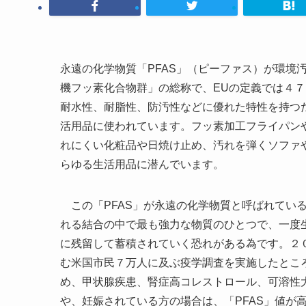
永遠の化学物質「PFAS」（ピーファス）が環境
機フッ素化合物群」の総称で、EUの定義では４７
耐水性、耐脂性、防汚性などに優れた特性を持つ
活用品に使われています。フッ素加工フライパン
れにくい化粧品や日焼け止め、汚れを弾くソファ
らゆる生活用品に潜んでいます。
この「PFAS」が永遠の化学物質と呼ばれてい
れる結合の中で最も強力な物質のひとつで、一度
に残留して蓄積されていく恐れがある為です。２０
む米国市民７万人に及ぶ疫学調査を実施したとこ
め、甲状腺疾患、腎症高コレストロール、可溶性
や、妊娠されている方の場合は、「PFAS」値が