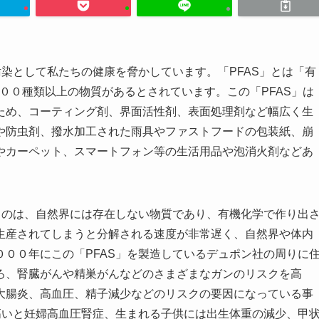
汚染として私たちの健康を脅かしています。「PFAS」とは「有
００種類以上の物質があるとされています。この「PFAS」は
ため、コーティング剤、界面活性剤、表面処理剤など幅広く生
や防虫剤、撥水加工された雨具やファストフードの包装紙、崩
やカーペット、スマートフォン等の生活用品や泡消火剤などあ
るのは、自然界には存在しない物質であり、有機化学で作り出
生産されてしまうと分解される速度が非常遅く、自然界や体内
００年にこの「PFAS」を製造しているデュポン社の周りに
ろ、腎臓がんや精巣がんなどのさまざまなガンのリスクを高
大腸炎、高血圧、精子減少などのリスクの要因になっている事
高いと妊婦高血圧腎症、生まれる子供には出生体重の減少、甲