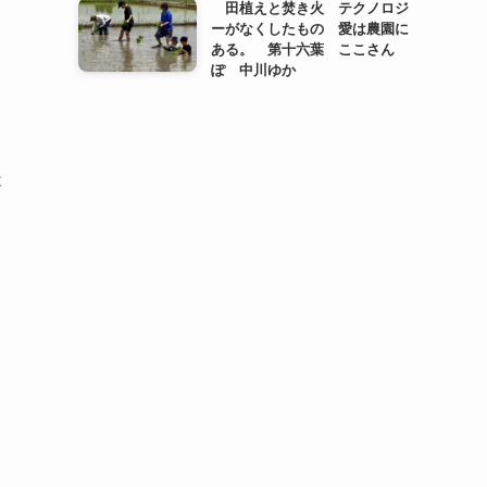
田植えと焚き火 テクノロジ
ーがなくしたもの 愛は農園に
ある。 第十六葉 ここさん
ぽ 中川ゆか
造
６
さ