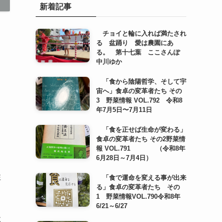
新着記事
チョイと輪に入れば満たされ
る 盆踊り 愛は農園にあ
る。 第十七葉 ここさんぽ
中川ゆか
「食から陰陽哲学、そして宇
宙へ」食卓の変革者たち その
3 野菜情報 VOL.792 令和8
年7月5日〜7月11日
「食を正せば生命が変わる」
食卓の変革者たち その2野菜情
さ
報 VOL.791 （令和8年
6月28日～7月4日）
住
「食で運命を変える事が出来
る」食卓の変革者たち その
1 野菜情報VOL.790令和8年
6/21～6/27
状