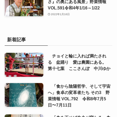
さ』の奥にある風景」野菜情報
VOL.591令和4年1/16～1/22
2022年1月16日
新着記事
チョイと輪に入れば満たされ
る 盆踊り 愛は農園にある。
第十七葉 ここさんぽ 中川ゆか
「食から陰陽哲学、そして宇宙
へ」食卓の変革者たち その3 野
菜情報 VOL.792 令和8年7月5
日〜7月11日