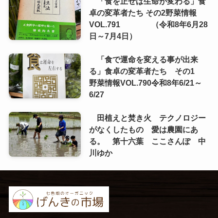
「食を正せば生命が変わる」食
卓の変革者たち その2野菜情報
VOL.791 （令和8年6月28
日～7月4日）
「食で運命を変える事が出来
る」食卓の変革者たち その1
野菜情報VOL.790令和8年6/21～
6/27
田植えと焚き火 テクノロジー
がなくしたもの 愛は農園にあ
る。 第十六葉 ここさんぽ 中
川ゆか