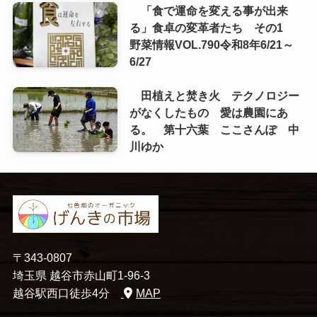
「食で運命を変える事が出来
る」食卓の変革者たち その1
野菜情報VOL.790令和8年6/21～
6/27
田植えと焚き火 テクノロジー
がなくしたもの 愛は農園にあ
る。 第十六葉 ここさんぽ 中
川ゆか
〒343-0807
埼玉県 越谷市赤山町1-96-3
越谷駅西口徒歩4分
MAP