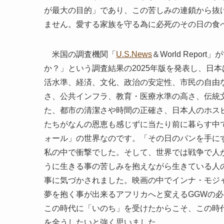
が最大の目的」であり、この苦しみの連鎖から抜
ません。愛する家族を守る為に必死のその日の食
米国の調査機関「
U.S.News
＆World Rep
か？」という調査結果の2025年版を発表し、日
活水準、経済、文化、政治の安定性、市民の自由
さ、公共インフラ、教育・医療水準の高さ、伝統
た、都市の清潔さや時間の正確さ、日本人のホス
たちがなんの恩恵も感じずに当たり前に暮らす中
ォール」の世界なのです。「その日のパンを手に
私の中で衝撃でした。そして、世界では戦争で人
うに生きる事の苦しみを抱えながら生きている人
事に気づかされました。映画の中でインナ・モジ
夢を抱く事が出来るアフリカへと変えるGGWの
この時代に「いのち」を受けたからこそ、この時
を全うしたいと強く思いました。