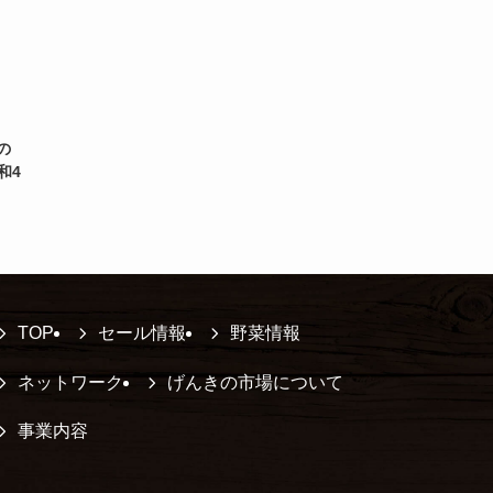
の
和4
TOP
セール情報
野菜情報
ネットワーク
げんきの市場について
事業内容