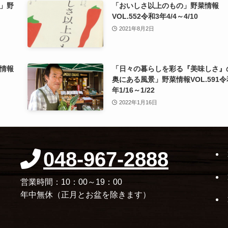
」野
「おいしさ以上のもの」野菜情報
VOL.552令和3年4/4～4/10
2021年8月2日
情報
「日々の暮らしを彩る『美味しさ』
奥にある風景」野菜情報VOL.591令
年1/16～1/22
2022年1月16日
048-967-2888
営業時間：10：00～19：00
年中無休（正月とお盆を除きます）