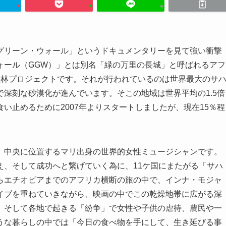
グリーン・ウォール」というドキュメンタリーを見て強い衝撃
ォール（GGW）」とは別名「緑の万里の長城」と呼ばれるアフ
の植林プロジェクトです。それが行われているのは世界最大のサ
深刻な砂漠化が進んでいます。そこの地域は世界平均の1.5倍
い止めるために2007年よりスタートしましたが、現在15％程
中央に位置するマリ出身の世界的女性ミュージシャンです。
え、そして成功へと繋げていく為に、11ケ国にまたがる「サハ
らエチオピアまでのアフリカ横断の旅の中で、インナ・モジャ
イブを重ねていきながら、映画の中でこの乾燥地帯に広がる深
、そして各地で起きる「紛争」で女性や子供の虐待、農民や一
うな暮らしの中では「今日の食べ物を手にして、生き延びる事