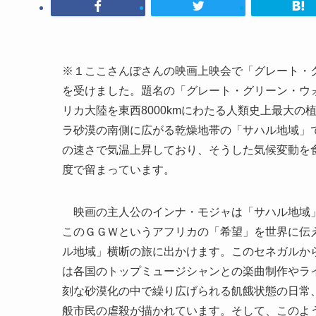
※１ここさんぽさんの映画上映会で「グレート・
を受けました。題名の「グレート・グリーン・ウ
リカ大陸を東西8000kmにわたる人類史上最大
ラ砂漠の南側に広がる乾燥地帯の「サハル地域」で
の速さで気温上昇しており、そうした気候変動を食
度で留まっています。
映画の主人公のインナ・モジャは「サハル地域」
このＧＧＷというアフリカの「希望」を世界に伝
ル地域」横断の旅に出かけます。このセネガルか
は各国のトップミュージシャンとの楽曲制作やラ
刻な砂漠化の中で繰り広げられる飢餓状態の日常
般市民の虐殺が描かれています。そして、このよ