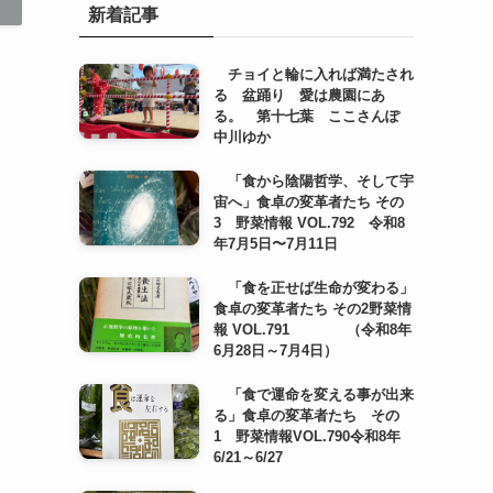
新着記事
チョイと輪に入れば満たされ
る 盆踊り 愛は農園にあ
る。 第十七葉 ここさんぽ
中川ゆか
ハ
「食から陰陽哲学、そして宇
宙へ」食卓の変革者たち その
3 野菜情報 VOL.792 令和8
年7月5日〜7月11日
「食を正せば生命が変わる」
食卓の変革者たち その2野菜情
報 VOL.791 （令和8年
6月28日～7月4日）
「食で運命を変える事が出来
る」食卓の変革者たち その
1 野菜情報VOL.790令和8年
6/21～6/27