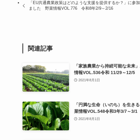
「EU共通農業政策はどのような支援を提供するか？」に参加
ました 野菜情報VOL.776 令和8年2/9～2/16
関連記事
「家族農業から持続可能な未来」
情報VOL.536令和 11/29～12/5
2021年8月1日
「円満な生命（いのち）を生きる
菜情報VOL.548令和3年3/7～3/1
2021年8月1日