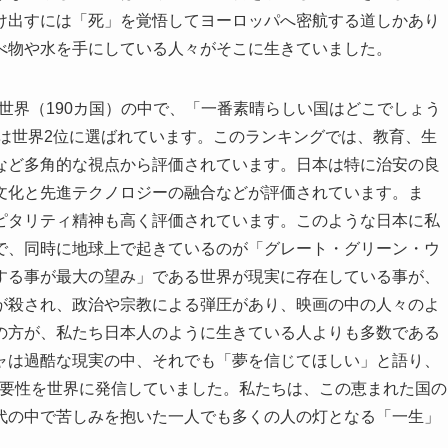
け出すには「死」を覚悟してヨーロッパへ密航する道しかあり
べ物や水を手にしている人々がそこに生きていました。
ort」が世界（190カ国）の中で、「一番素晴らしい国はどこでしょう
本は世界2位に選ばれています。このランキングでは、教育、生
など多角的な視点から評価されています。日本は特に治安の良
文化と先進テクノロジーの融合などが評価されています。ま
ピタリティ精神も高く評価されています。このような日本に私
で、同時に地球上で起きているのが「グレート・グリーン・ウ
する事が最大の望み」である世界が現実に存在している事が、
が殺され、政治や宗教による弾圧があり、映画の中の人々のよ
の方が、私たち日本人のように生きている人よりも多数である
ャは過酷な現実の中、それでも「夢を信じてほしい」と語り、
必要性を世界に発信していました。私たちは、この恵まれた国の
代の中で苦しみを抱いた一人でも多くの人の灯となる「一生」