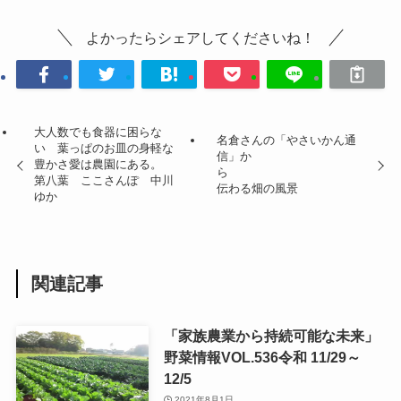
よかったらシェアしてくださいね！
大人数でも食器に困らな
名倉さんの「やさいかん通
い 葉っぱのお皿の身軽な
信」か
豊かさ愛は農園にある。
ら
第八葉 ここさんぽ 中川
伝わる畑の風景
ゆか
関連記事
「家族農業から持続可能な未来」
野菜情報VOL.536令和 11/29～
12/5
2021年8月1日