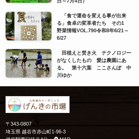
日～7月4日）
「食で運命を変える事が出来
る」食卓の変革者たち その1
野菜情報VOL.790令和8年6/21～
6/27
田植えと焚き火 テクノロジー
がなくしたもの 愛は農園にあ
る。 第十六葉 ここさんぽ 中
川ゆか
〒343-0807
埼玉県 越谷市赤山町1-96-3