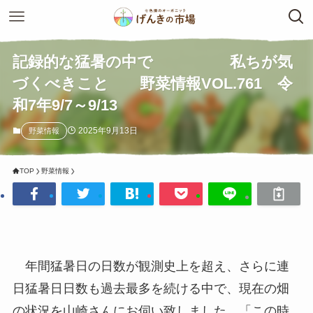
記録的な猛暑の中で 私ちが気
づくべきこと 野菜情報VOL.761 令
和7年9/7～9/13
2025年9月13日
野菜情報
TOP
野菜情報
年間猛暑日の日数が観測史上を超え、さらに連
日猛暑日日数も過去最多を続ける中で、現在の畑
の状況を山崎さんにお伺い致しました。「この時