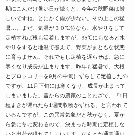
期にこんだけ暑い日が続くと、今年の秋野菜は厳
しいですね。とにかく雨が少ない。その上この猛
暑…。まだ、気温が３０℃位なら、水やりをして
定植すれば根も活着しますが、35℃にもなると水
やりをすると地温で煮えて、野菜がまともな状態
に育ちません。それでもし定植を遅らせば、急に
寒くなり成長が止まります。昨年も猛暑で、大根
とブロッコリーを9月の中旬にずらして定植したの
ですが、11月下旬には寒くなり、成長が止まって
しまいました。昔からの農家のことわざで、『1日
種まきが遅れたら1週間収穫がずれる』と言われて
いるんですが、この異常気象だと秋がなく、夏か
ら急に冬に変わるので、決まった時期に定植しな
いと出荷が遅れてしまいます。なんとか通常通り