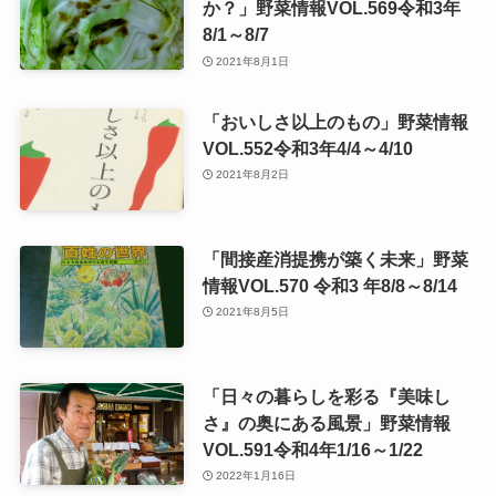
か？」野菜情報VOL.569令和3年
8/1～8/7
2021年8月1日
「おいしさ以上のもの」野菜情報
VOL.552令和3年4/4～4/10
2021年8月2日
「間接産消提携が築く未来」野菜
情報VOL.570 令和3 年8/8～8/14
2021年8月5日
「日々の暮らしを彩る『美味し
さ』の奥にある風景」野菜情報
VOL.591令和4年1/16～1/22
2022年1月16日