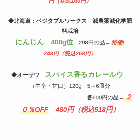
円（税込160円）
◆北海道：ベジタブルワークス 減農薬減化学肥
料栽培
にんじん 400g位
298円の品→
特価!
248円（税込268円）
スパイス香るカレールウ
◆オーサワ
（中辛・甘口）120g 5～6皿分
２
各
600円の品→
０％OFF
480円（税込518円）