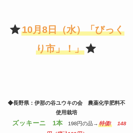
10月8日（水）「びっく
り市」！」
◆長野県：伊那の谷ユウキの会 農薬化学肥料不
使用栽培
ズッキーニ 1本
198円の品→
特価!
148